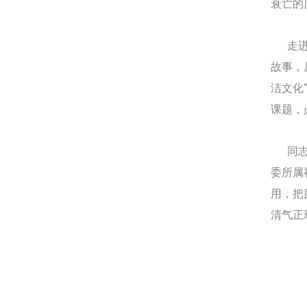
衰亡的
走进恭
故事，
洁文化
课题，
同志们
委所属
用，把
清气正