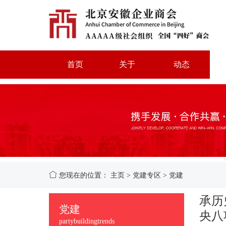
首页
关于
动态
您现在的位置：
主页
>
党建专区
>
党建
承历
党建
央八
partybuildingtrends