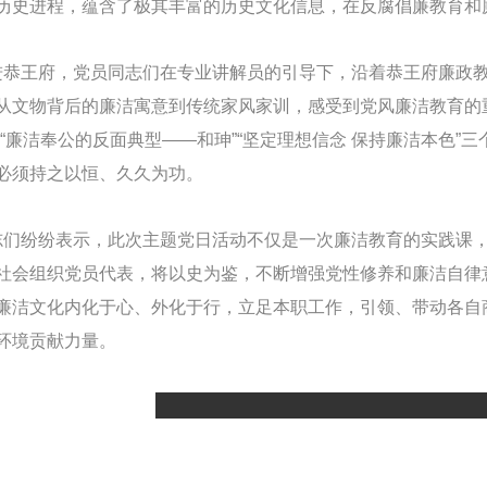
历史进程，蕴含了极其丰富的历史文化信息，在反腐倡廉教育和
王府，党员同志们在专业讲解员的引导下，沿着恭王府廉政教
从文物背后的廉洁寓意到传统家风家训，感受到党风廉洁教育的重
”“廉洁奉公的反面典型——和珅”“坚定理想信念 保持廉洁本色
必须持之以恒、久久为功。
纷纷表示，此次主题党日活动不仅是一次廉洁教育的实践课，
社会组织党员代表，将以史为鉴，不断增强党性修养和廉洁自律
廉洁文化内化于心、外化于行，立足本职工作，引领、带动各自
环境贡献力量。