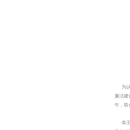
为认真
廉洁建
午，联
恭王府