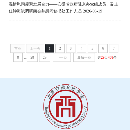
温情慰问凝聚发展合力——安徽省政府驻京办党组成员、副主
任钟海斌调研商会并慰问秘书处工作人员
2026-03-19
首页
上一页
1
2
3
4
5
6
7
8
...
28
29
下一页
最后一页
共
29
页
458
条