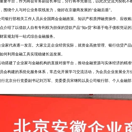
重要平台，作为商会常务副会长单位，分行将率先垂范，以此次交流为契机不
，围绕个人与对公业务双线发力，做好在京徽商发展的“金融后盾”。
司银行部相关工作人员从全国两会金融政策、
知识产权质押融资
操作、应收账
点介绍了以借款人自有专利权为担保的贷款产品“知e贷”和基于
电子债权凭证
的
财富规划等一站式综合金融服务。
家代表逐一发言。大家立足企业经营实际，就资金高效管理、银行信贷产品
如何利用金融工具实现稳健长远发展。
搭建了企业家与金融机构的直接对接平台，推动金融资源与实体经济的精准链
员会构建的系统化服务体系，常态化开展学习交流活动，为会员企业发展全方
北京分行党委副书记刘万军、党委委员宋继民以及公司银行部、个人金融部