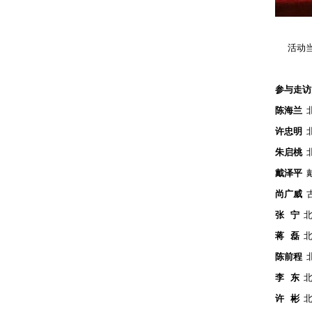
活动
参与走访
陈海兰
北
许忠明
北
朱启桃
北
戴泽平
戴
尚广威
古
张 宁
北
蒋 磊
北
陈前程
北
李 东
北
许 彬
北