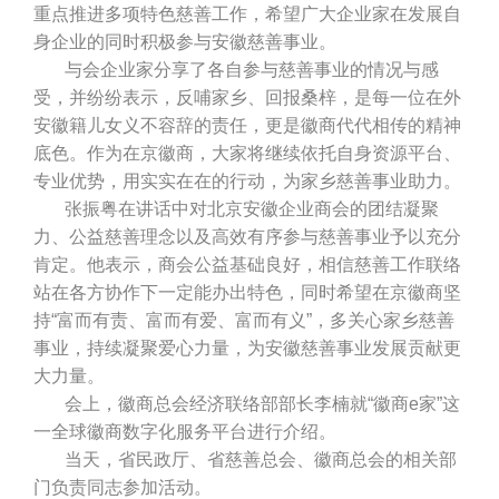
重点推进多项特色慈善工作，希望广大企业家在发展自
身企业的同时积极参与安徽慈善事业。
与会企业家分享了各自参与慈善事业的情况与感
受，并纷纷表示，反哺家乡、回报桑梓，是每一位在外
安徽籍儿女义不容辞的责任，更是徽商代代相传的精神
底色。作为在京徽商，大家将继续依托自身资源平台、
专业优势，用实实在在的行动，为家乡慈善事业助力。
张振粤在讲话中对北京安徽企业商会的团结凝聚
力、公益慈善理念以及高效有序参与慈善事业予以充分
肯定。他表示，商会公益基础良好，相信慈善工作联络
站在各方协作下一定能办出特色，同时希望在京徽商坚
持“富而有责、富而有爱、富而有义”，多关心家乡慈善
事业，持续凝聚爱心力量，为安徽慈善事业发展贡献更
大力量。
会上，徽商总会经济联络部部长李楠就“徽商e家”这
一全球徽商数字化服务平台进行介绍。
当天，省民政厅、省慈善总会、徽商总会的相关部
门负责同志参加活动。