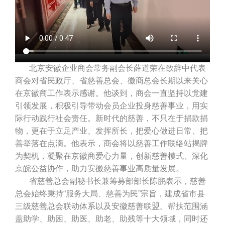
北京安徽企业商会常务副会长薛道荣在致辞中代表
商会对省民政厅、省慈善总会、徽商总会长期以来关心
在京徽商工作表示感谢。他谈到，商会一直坚持以党建
引领发展，积极引导带动会员企业投身慈善事业，用实
际行动践行社会责任。新时代的慈善，不只在于捐款捐
物，更在于立足产业、发挥所长，把爱心做进日常、把
善举落在点滴。他表示，商会将以慈善工作联络站揭牌
为契机，凝聚在京徽商爱心力量，创新慈善模式、深化
京皖公益协作，助力安徽慈善事业高质量发展。
省慈善总会副秘书长兼筹募部部长陈鹏表示，慈善
总会始终秉持“服务大局、慈善为民”宗旨，建成省市县
三级慈善总会联动体系以及安徽慈善联盟。帮扶范围涵
盖助学、助困、助医、助老、助残等十大领域，同时还