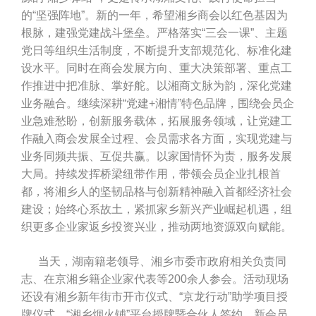
的“坚强阵地”。新的一年，希望湘乡商会以红色基因为
根脉，建强党建战斗堡垒。严格落实“三会一课”、主题
党日等组织生活制度，不断提升支部规范化、标准化建
设水平。同时在商会发展方向、重大决策部署、重点工
作推进中把准脉、掌好舵。以湘商文脉为韵，深化党建
业务融合。继续深耕“党建+湘情”特色品牌，围绕会员企
业急难愁盼，创新服务载体，拓展服务领域，让党建工
作融入商会发展全过程、会员需求各方面，实现党建与
业务同频共振、互促共赢。以家国情怀为责，服务发展
大局。持续发挥桥梁纽带作用，带领会员企业扎根首
都，将湘乡人的坚韧品格与创新精神融入首都经济社会
建设；始终心系故土，紧抓家乡新兴产业崛起机遇，组
织更多企业家返乡投资兴业，推动两地资源双向赋能。
当天，湖南籍老领导、湘乡市委市政府相关负责同
志、在京湘乡籍企业家代表等200余人参会。活动现场
还设有湘乡新年街市开市仪式、“京龙行动”助学项目授
牌仪式、“湘乡烟火铺”平台授牌暨合伙人签约、新会员