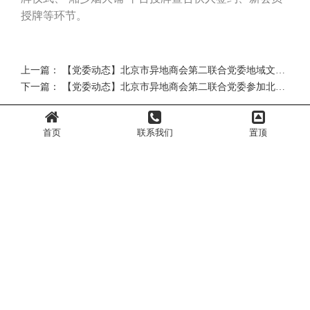
授牌等环节。
上一篇：
【党委动态】北京市异地商会第二联合党委地域文化交流系列主题党日活动（第三站）组织观看安徽淮南武王墩一号墓考古成果展
下一篇：
【党委动态】北京市异地商会第二联合党委参加北京市行业协会商会综合党委2025年联合党委书记述职评议会
首页
联系我们
置顶
地址：
北京市西城区广安门外南滨河路87号四层徽商厅
邮箱：
huishang2006@163.com
电话：
010-63388286
微信公众号
视频号
百家号
抖音号
北京安徽企业商会版权所有 copyright 2022 All rights reserved 备案号：
京ICP
备10040580号