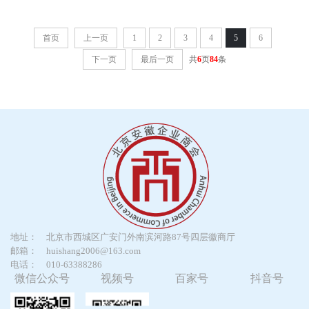
首页
上一页
1
2
3
4
5
6
下一页
最后一页
共
6
页
84
条
地址：
北京市西城区广安门外南滨河路87号四层徽商厅
邮箱：
huishang2006@163.com
电话：
010-63388286
微信公众号
视频号
百家号
抖音号