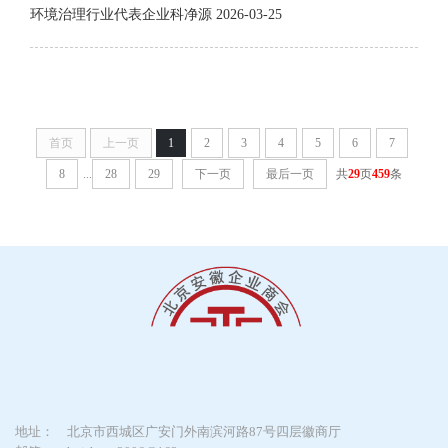
环境治理行业代表企业科净源
2026-03-25
首页
上一页
1
2
3
4
5
6
7
8
...
28
29
下一页
最后一页
共
29
页
459
条
地址：
北京市西城区广安门外南滨河路87号四层徽商厅