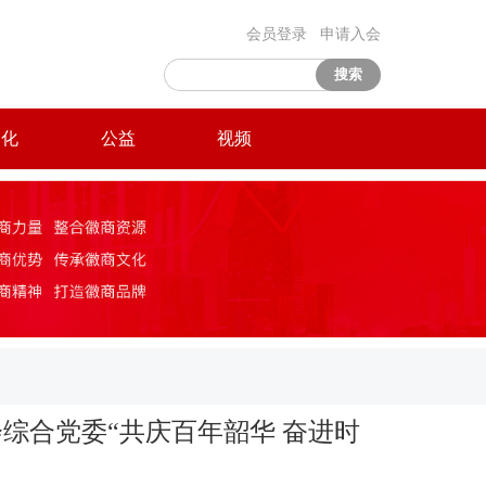
会员登录
申请入会
搜索
文化
公益
视频
综合党委“共庆百年韶华 奋进时