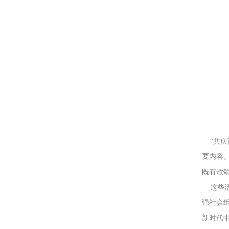
“共庆
要内容
既有歌颂
这些活
强社会
新时代