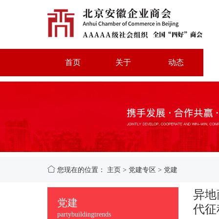
首页
关于
动态
您现在的位置：
主页
>
党建专区
>
党建
异地
党建
代征
partybuildingtrends