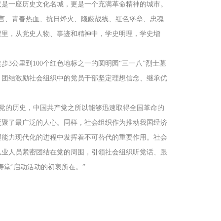
仅是一座历史文化名城，更是一个充满革命精神的城市。
立言、青春热血、抗日烽火、隐蔽战线、红色堡垒、忠魂
程里，从党史人物、事迹和精神中，学史明理，学史增
3公里到100个红色地标之一的圆明园“三一八”烈士墓
，团结激励社会组织中的党员干部坚定理想信念、继承优
党的历史，中国共产党之所以能够迅速取得全国革命的
凝聚了最广泛的人心。同样，社会组织作为推动我国经济
理能力现代化的进程中发挥着不可替代的重要作用。社会
从业人员紧密团结在党的周围，引领社会组织听党话、跟
堂’启动活动的初衷所在。”