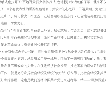
动式也拉开了“百地百景薪火相传行”红色地标打卡活动的序幕。北京不
取了100个有代表性的重要红色地名，并设计初心之源、工运风潮、为党
见证和平、铭记薪火10个主题，让社会组织在徒步打卡红色地名诞生的历
史崇德，学史力行。
排了“清明节”祭扫革命烈士环节。启动式后，与会党员干部和志愿者徒步
扫，聆听革命先辈的壮烈事迹，缅怀革命精神，回顾建党之初的苦难辉煌
、传承革命薪火，奋进新时代开启新征程。
协会商会综合党委书记、市社会组织管理中心党委书记许伟表示：“回顾
一个很重要的原因，就是组成了统一战线，团结了一切可以团结的力量，
质量发展不可或缺的力量，在促进经济社会发展、推进国家治理体系和治
的工作，就是充分发挥社会组织党组织的政治引领作用，把社会组织及其
更好发挥作用。这也是我们选择中国共产党进京赶考第一站——‘颐和园益寿