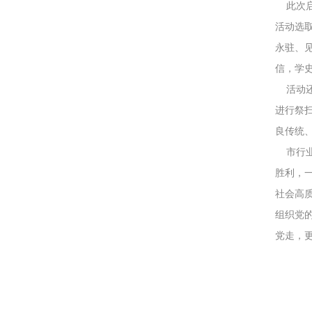
此次启
活动选
永驻、
信，学
活动还安
进行祭
良传统
市行业
胜利，
社会高
组织党
党走，