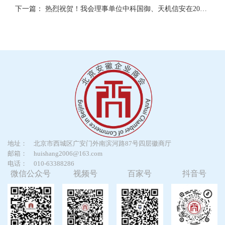
下一篇：
热烈祝贺！我会理事单位中科国御、天机信安在2025中国信息技术应用创新峰会上荣获多个奖项
地址：
北京市西城区广安门外南滨河路87号四层徽商厅
邮箱：
huishang2006@163.com
电话：
010-63388286
微信公众号
视频号
百家号
抖音号